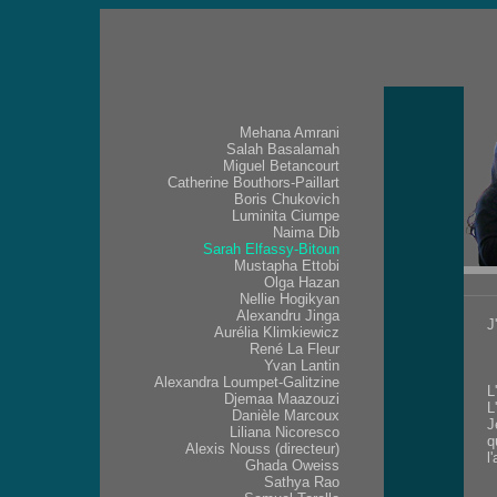
Mehana Amrani
Salah Basalamah
Miguel Betancourt
Catherine Bouthors-Paillart
Boris Chukovich
Luminita Ciumpe
Naima Dib
Sarah Elfassy-Bitoun
Mustapha Ettobi
Olga Hazan
Nellie Hogikyan
Alexandru Jinga
J
Aurélia Klimkiewicz
é
René La Fleur
v
Yvan Lantin
s
Alexandra Loumpet-Galitzine
L
Djemaa Maazouzi
L
Danièle Marcoux
J
Liliana Nicoresco
q
Alexis Nouss (directeur)
l
Ghada Oweiss
-
Sathya Rao
-