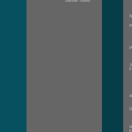
Samuel Torello
-
-
-
N
C
p
N
L
q
C
j
E
-
U
J
F
D
S
E
T
R
d
d
P
D
-
-
…
d
F